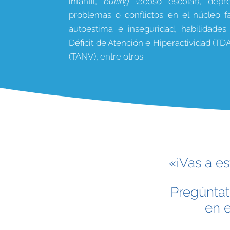
infantil,
bulling
(acoso escolar), depre
problemas o conflictos en el núcleo fam
autoestima e inseguridad, habilidades
Déficit de Atención e Hiperactividad (TD
(TANV), entre otros.
«¡Vas a es
Pregúntat
en e