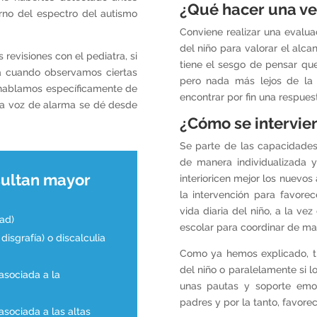
¿Qué hacer una ve
orno del espectro del autismo
Conviene realizar una evalua
del niño para valorar el alca
revisiones con el pediatra, si
tiene el sesgo de pensar que
a cuando observamos ciertas
pero nada más lejos de la re
a hablamos específicamente de
encontrar por fin una respues
la voz de alarma se dé desde
¿Cómo se intervie
Se parte de las capacidades
de manera individualizada y
sultan mayor
interioricen mejor los nuevos
la intervención para favorec
vida diaria del niño, a la ve
dad)
escolar para coordinar de man
 disgrafía) o discalculia
Como ya hemos explicado, tr
del niño o paralelamente si l
 asociada a la
unas pautas y soporte emoc
padres y por la tanto, favorec
 asociada a las altas