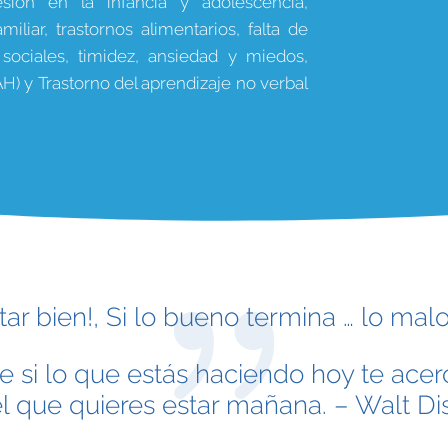
sión en la infancia y adolescencia,
iliar, trastornos alimentarios, falta de
 sociales, timidez, ansiedad y miedos,
AH) y Trastorno del aprendizaje no verbal
tar bien!, Si lo bueno termina … lo ma
e si lo que estás haciendo hoy te acerc
l que quieres estar mañana. – Walt D