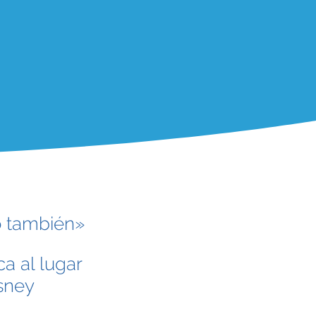
lo también»
a al lugar
isney