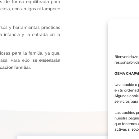
s de forma equilibrada para
 casa, con amigos ni tampoco
ursos y herramientas prácticas
la infancia y la entrada en la
osas para la familia, ya que,
Bienvenida/o 
asa. Para ello,
se enseñarán
responsabilid
cación familiar
.
GEMA CHAPAR
Una cookie o 
en tu ordenad
Algunas cooki
servicios par
Las cookies pu
nuestra págin
que tenemos a
activas si sol