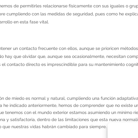
emos de permitirles relacionarse físicamente con sus iguales o gru
mpre cumpliendo con las medidas de seguridad, pues como he expli
rollo en esta fase vital.
ntener un contacto frecuente con ellos, aunque se prioricen método
No hay que olvidar que, aunque sea ocasionalmente, necesitan comp
s el contacto directo es imprescindible para su mantenimiento cogni
ión de miedo es normal y natural, cumpliendo una función adaptativ
 ya he indicado anteriormente, hemos de comprender que no existe u
que tenemos con el mundo exterior estamos asumiendo un mínimo ri
na y satisfactoria, dentro de las limitaciones que esta nueva normal
o que nuestras vidas habrán cambiado para siempre.