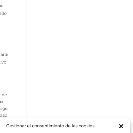
po
cado
s
artir
tivo
a de
na
esgo,
idad
Gestionar el consentimiento de las cookies