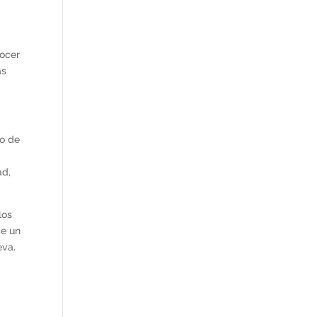
nocer
as
lo de
ad,
los
de un
eva.