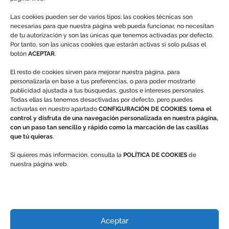
Las cookies pueden ser de varios tipos: las cookies técnicas son
necesarias para que nuestra página web pueda funcionar, no necesitan
de tu autorización y son las únicas que tenemos activadas por defecto.
Legal
Por tanto, son las únicas cookies que estarán activas si solo pulsas el
botón
ACEPTAR
.
Aviso Legal
Información Política de Cookies
El resto de cookies sirven para mejorar nuestra página, para
Sus Datos Seguros
personalizarla en base a tus preferencias, o para poder mostrarte
publicidad ajustada a tus búsquedas, gustos e intereses personales.
Política de Protección de Datos
Todas ellas las tenemos desactivadas por defecto, pero puedes
activarlas en nuestro apartado
CONFIGURACIÓN DE COOKIES
:
toma el
control y disfruta de una navegación personalizada en nuestra página,
con un paso tan sencillo y rápido como la marcación de las casillas
que tú quieras
.
Número de Registro Sanitario
Si quieres más información, consulta la
POLÍTICA DE COOKIES
de
4508077 / 4515815
nuestra página web.
Certificado de Excelencia 2019
Ver documento
Aceptar