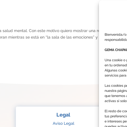
a salud mental. Con este motivo quiero mostrar una reflexión sobre e
Bienvenida/o 
ran mientras se está en “la sala de las emociones” y los cambios q
responsabilid
GEMA CHAPAR
Una cookie o 
en tu ordenad
Algunas cooki
servicios par
Las cookies pu
nuestra págin
que tenemos a
activas si sol
El resto de co
Legal
tus preferenc
e intereses p
Aviso Legal
puedes activa