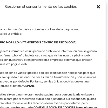
Gestionar el consentimiento de las cookies
l
a la información básica sobre las cookies de la página web
ue
ad de la entidad:
RO MORILLO (VITAMORFOSIS CENTRO DE PSICOLOGIA)
galleta informática es un pequeño archivo de información que se guarda
or, “smartphone” o tableta cada vez que visitas nuestra página web.
es son nuestras y otras pertenecen a empresas externas que prestan
a nuestra página web.
eden ser de varios tipos: las cookies técnicas son necesarias para que
a web pueda funcionar, no necesitan de tu autorización y son las únicas
ctivadas por defecto. Por tanto, son las únicas cookies que estarán
o pulsas el botón
ACEPTAR
.
okies sirven para mejorar nuestra página, para personalizarla en base a
Número de Registro Sanitario
ias, o para poder mostrarte publicidad ajustada a tus búsquedas, gustos
ersonales. Todas ellas las tenemos desactivadas por defecto, pero
4508077 / 4515815
rlas en nuestro apartado
CONFIGURACIÓN DE COOKIES
:
toma el control