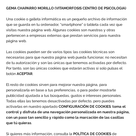
GEMA CHAPARRO MORILLO (VITAMORFOSIS CENTRO DE PSICOLOGIA)
Una cookie o galleta informática es un pequeño archivo de información
que se guarda en tu ordenador, “smartphone” o tableta cada vez que
Redes Sociales
visitas nuestra página web. Algunas cookies son nuestras y otras
pertenecen a empresas externas que prestan servicios para nuestra
página web.
Las cookies pueden ser de varios tipos: las cookies técnicas son
necesarias para que nuestra página web pueda funcionar, no necesitan
de tu autorización y son las únicas que tenemos activadas por defecto.
Legal
Por tanto, son las únicas cookies que estarán activas si solo pulsas el
botón
ACEPTAR
.
Aviso Legal
Información Política de Cookies
El resto de cookies sirven para mejorar nuestra página, para
Sus Datos Seguros
personalizarla en base a tus preferencias, o para poder mostrarte
publicidad ajustada a tus búsquedas, gustos e intereses personales.
Política de Protección de Datos
Todas ellas las tenemos desactivadas por defecto, pero puedes
activarlas en nuestro apartado
CONFIGURACIÓN DE COOKIES
:
toma el
control y disfruta de una navegación personalizada en nuestra página,
con un paso tan sencillo y rápido como la marcación de las casillas
que tú quieras
.
Número de Registro Sanitario
Si quieres más información, consulta la
POLÍTICA DE COOKIES
de
4508077 / 4515815