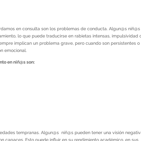
rdamos en consulta son los problemas de conducta. Algun@s niñ@s
miento, lo que puede traducirse en rabietas intensas, impulsividad 
iempre implican un problema grave, pero cuando son persistentes 
ión emocional.
to en niñ@s son:
 edades tempranas. Algun@s niñ@s pueden tener una visión negati
son capaces. Esto puede influir en su rendimiento académico, en sus