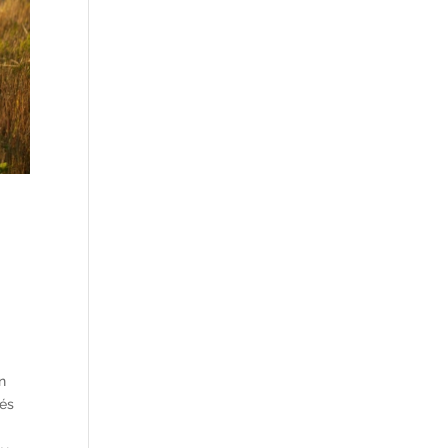
n
vés