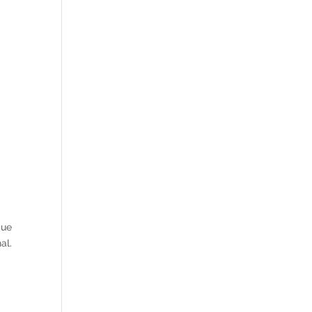
que
al.