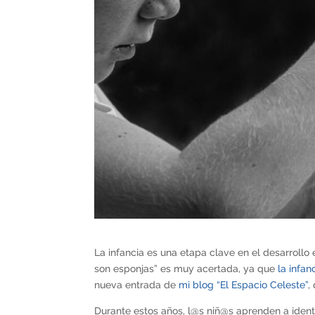
La infancia es una etapa clave en el desarroll
son esponjas” es muy acertada, ya que
la infan
nueva entrada de
mi blog “El Espacio Celeste”
,
Durante estos años, l@s niñ@s aprenden a identi