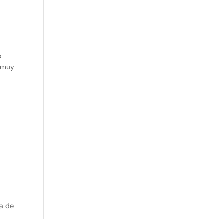
o
o muy
va de