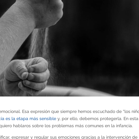
o emocional. Esa expresión que siempre hemos escuchado de “los niñ
cia es la etapa más sensible
y, por ello, debemos protegerla. En esta
 quiero hablaros sobre los problemas más comunes en la infancia.
ficar, expresar y regular sus emociones gracias a la intervención de 